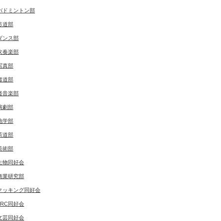
バドミントン部
弓道部
ダンス部
吹奏楽部
写真部
書道部
軽音楽部
演劇部
地学部
茶道部
美術部
生物同好会
商業研究部
クッキング同好会
JRC同好会
文芸同好会