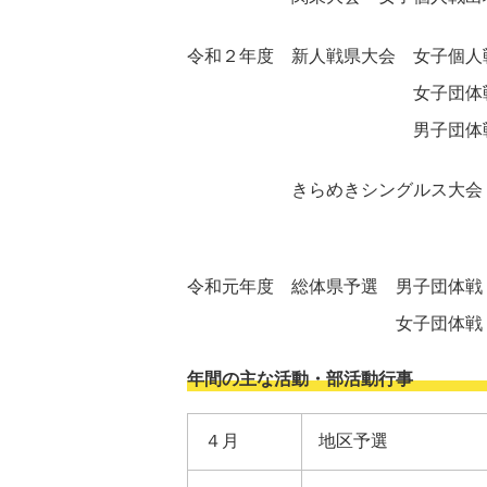
令和２年度 新人戦県大会 女子個人戦 
女子団体戦 ベス
男子団体戦 ２回
きらめきシングルス大会 男子
女子１名 地区２
令和元年度 総体県予選 男子団体戦 
女子団体戦 ベス
年間の主な活動・部活動行事
４月
地区予選