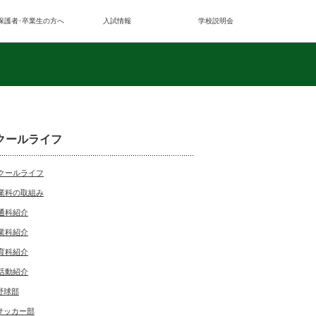
保護者･卒業生の方へ
入試情報
学校説明会
クールライフ
クールライフ
業科の取組み
通科紹介
業科紹介
育科紹介
活動紹介
野球部
サッカー部