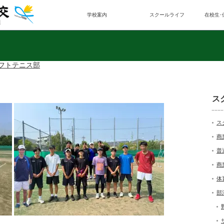
学校案内
スクールライフ
在校生･
フトテニス部
ス
ス
商
普
商
体
部