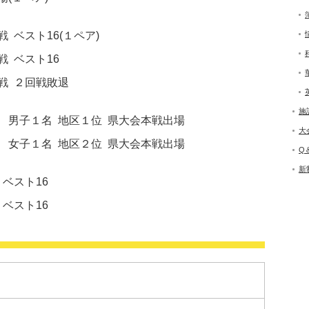
ベスト16(１ペア)
ト16
戦敗退
施
１名 地区１位 県大会本戦出場
大
位 県大会本戦出場
Q
新
ベスト16
ト16