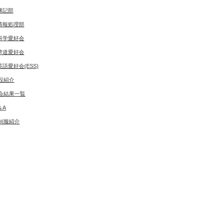
簿記部
情報処理部
科学愛好会
華道愛好会
英語愛好会(ESS)
設紹介
会結果一覧
＆A
制服紹介