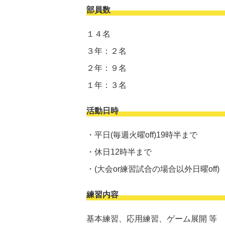
部員数
１４名
３年：２名
２年：９名
１年：３名
活動日時
・平日(毎週火曜off)19時半まで
・休日12時半まで
・(大会or練習試合の場合以外日曜off)
練習内容
基本練習、応用練習、ゲーム展開 等