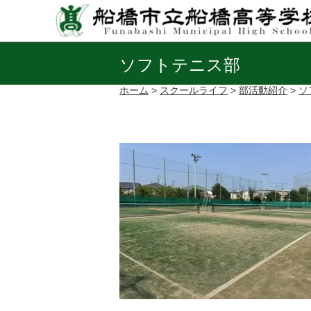
ソフトテニス部
ホーム
>
スクールライフ
>
部活動紹介
>
ソ