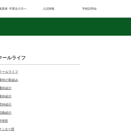
保護者･卒業生の方へ
入試情報
学校説明会
クールライフ
クールライフ
業科の取組み
通科紹介
業科紹介
育科紹介
活動紹介
野球部
サッカー部