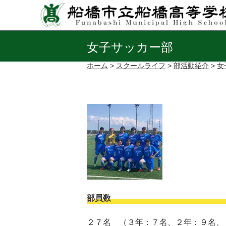
女子サッカー部
ホーム
>
スクールライフ
>
部活動紹介
>
女
部員数
２７名 （３年：７名、２年：９名、