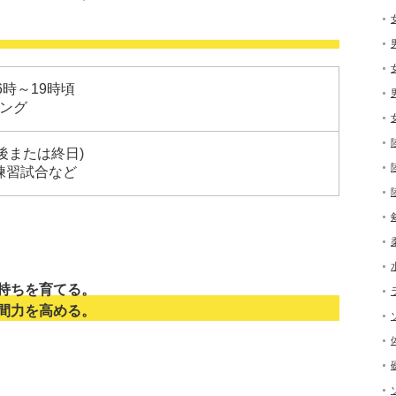
6時～19時頃
ング
午後または終日)
練習試合など
持ちを育てる。
間力を高める。