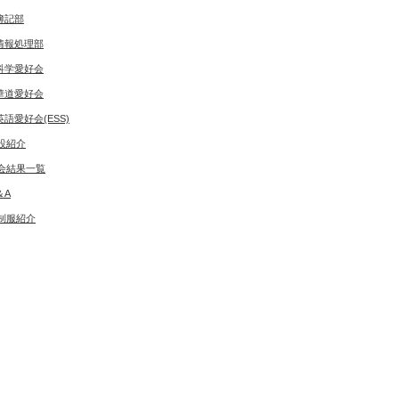
簿記部
情報処理部
科学愛好会
華道愛好会
英語愛好会(ESS)
設紹介
会結果一覧
＆A
制服紹介