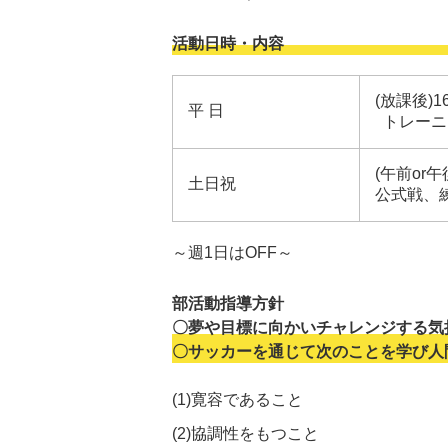
活動日時・内容
(放課後)1
平 日
トレーニ
(午前or
土日祝
公式戦、
～週1日はOFF～
部活動指導方針
〇夢や目標に向かいチャレンジする気
〇サッカーを通じて次のことを学び人
(1)寛容であること
(2)協調性をもつこと