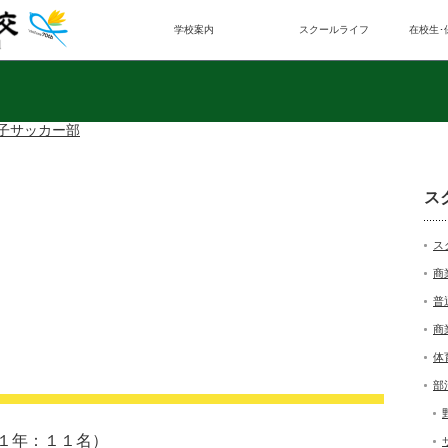
学校案内
スクールライフ
在校生･
子サッカー部
ス
ス
商
普
商
体
部
１年：１１名）