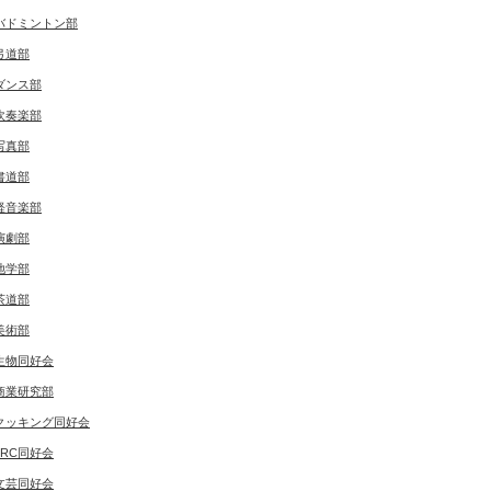
バドミントン部
弓道部
ダンス部
吹奏楽部
写真部
書道部
軽音楽部
演劇部
地学部
茶道部
美術部
生物同好会
商業研究部
クッキング同好会
JRC同好会
文芸同好会