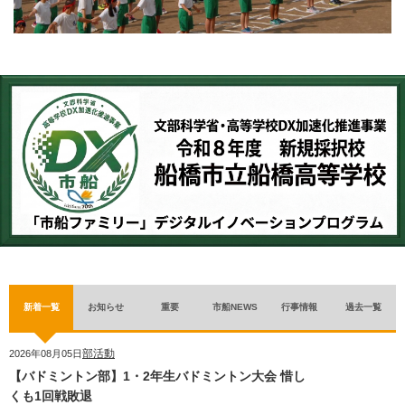
新着一覧
お知らせ
重要
市船NEWS
行事情報
過去一覧
部活動
2026年08月05日
【バドミントン部】1・2年生バドミントン大会 惜し
くも1回戦敗退