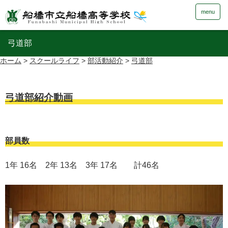
menu
弓道部
ホーム
>
スクールライフ
>
部活動紹介
>
弓道部
弓道部紹介動画
部員数
1年 16名 2年 13名 3年 17名 計46名