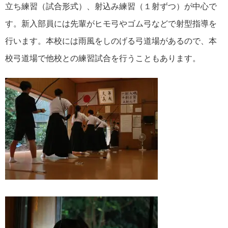
立ち練習（試合形式）、射込み練習（１射ずつ）が中心で
す。新入部員には先輩がヒモ弓やゴム弓などで射型指導を
行います。本校には雨風をしのげる弓道場があるので、本
校弓道場で他校との練習試合を行うこともあります。