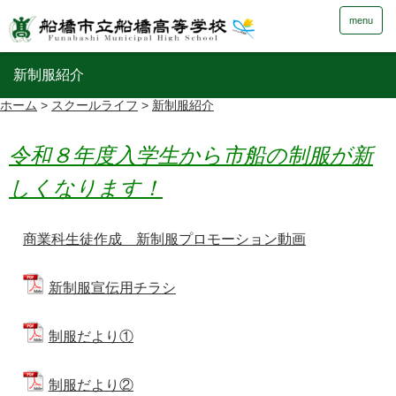
menu
新制服紹介
ホーム
>
スクールライフ
>
新制服紹介
令和８年度入学生から市船の制服が新
しくなります！
商業科生徒作成 新制服プロモーション動画
新制服宣伝用チラシ
制服だより①
制服だより②