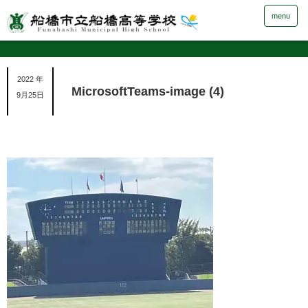
menu
2022 年
MicrosoftTeams-image (4)
9月25日