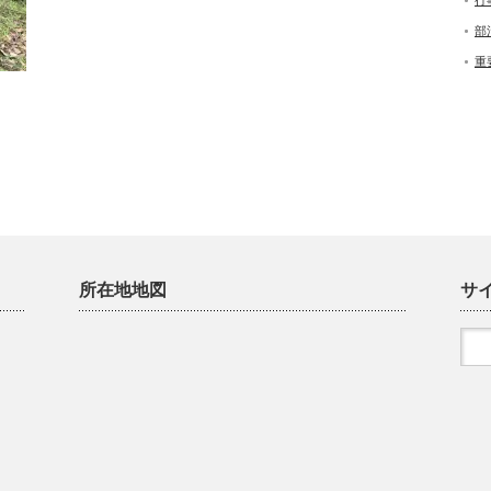
行
部
重
所在地地図
サ