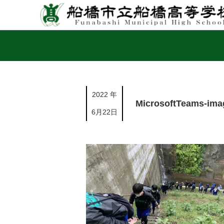
2022 年
MicrosoftTeams-imag
6月22日