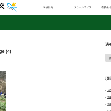
学校案内
スクールライフ
在校生･
過
e (4)
項
お
市
市