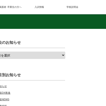
保護者･卒業生の方へ
入試情報
学校説明会
去のお知らせ
目別お知らせ
知らせ
船DX推進
船NEWS