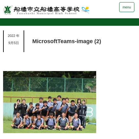
menu
2022 年
MicrosoftTeams-image (2)
9月5日