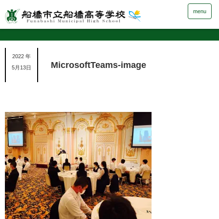
menu
2022 年
MicrosoftTeams-image
5月13日