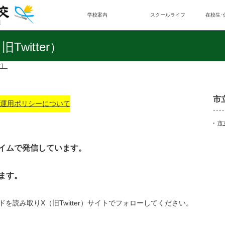
学校案内
スクールライフ
在校生･
witter）
r）
市
）の運用ポリシーについて
市
イムで発信しています。
ます。
を読み取りX（旧Twitter）サイトでフォローしてください。