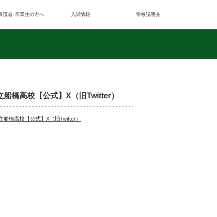
保護者･卒業生の方へ
入試情報
学校説明会
立船橋高校【公式】X（旧Twitter）
立船橋高校【公式】X（旧Twitter）