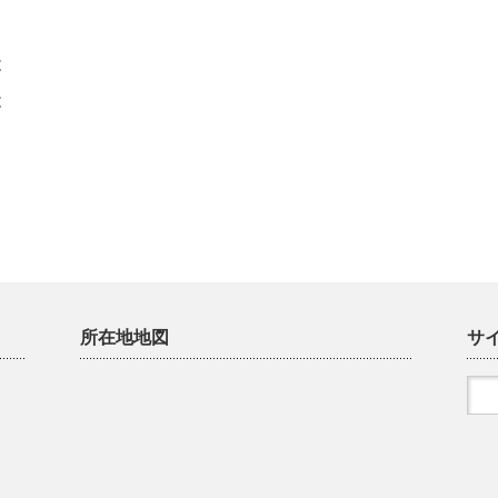
と
と
所在地地図
サ