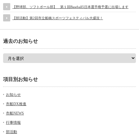
【野球部、ソフトボール部】 第１回Baseball5日本選手権予選に出場します
【部活動】第2回市立船橋スポーツフェスティバル大盛況！
過去のお知らせ
項目別お知らせ
お知らせ
市船DX推進
市船NEWS
行事情報
部活動