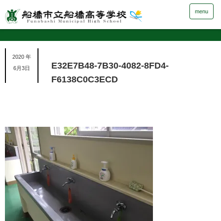
menu
2020 年
E32E7B48-7B30-4082-8FD4-
6月3日
F6138C0C3ECD