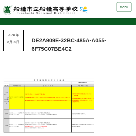
menu
2020 年
DE2A909E-32BC-485A-A055-
8月25日
6F75C07BE4C2