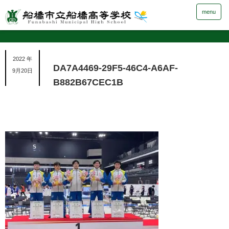
menu
2022 年
DA7A4469-29F5-46C4-A6AF-
9月20日
B882B67CEC1B