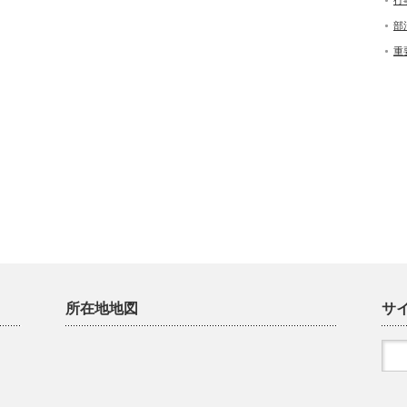
行
部
重
所在地地図
サ