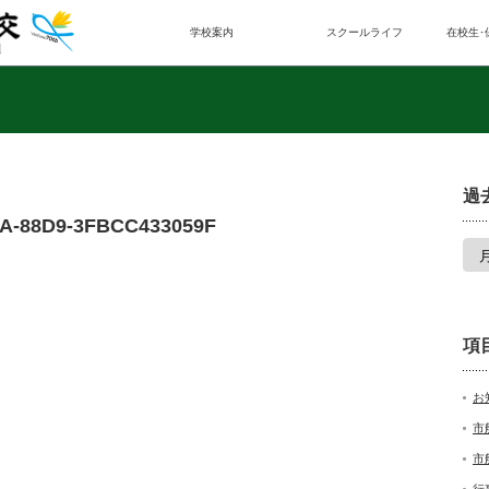
学校案内
スクールライフ
在校生･
過
2A-88D9-3FBCC433059F
項
お
市
市