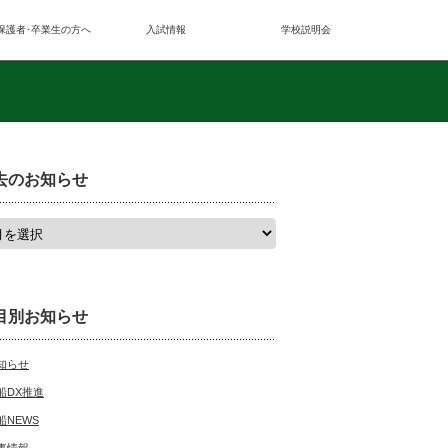
保護者･卒業生の方へ
入試情報
学校説明会
去のお知らせ
目別お知らせ
知らせ
船DX推進
船NEWS