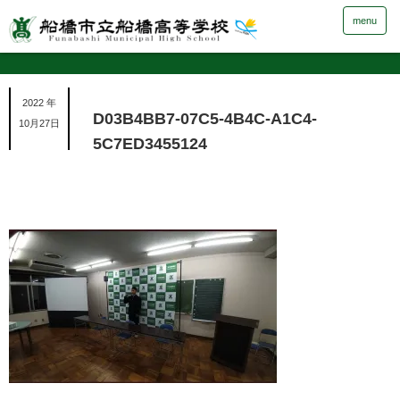
menu
2022 年
D03B4BB7-07C5-4B4C-A1C4-
10月27日
5C7ED3455124