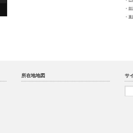
行
部
重
所在地地図
サ