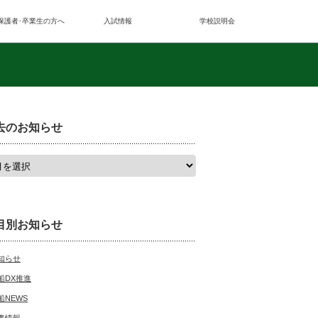
保護者･卒業生の方へ
入試情報
学校説明会
去のお知らせ
目別お知らせ
知らせ
船DX推進
船NEWS