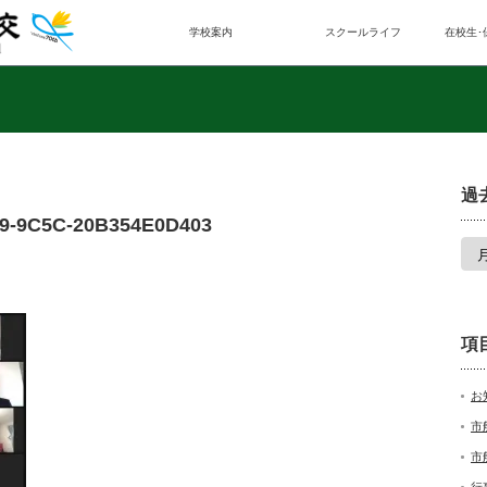
学校案内
スクールライフ
在校生･
過
9-9C5C-20B354E0D403
項
お
市
市