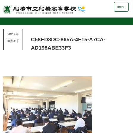
menu
2020 年
C58ED8DC-865A-4F15-A7CA-
10月31日
AD198ABE33F3