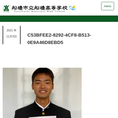
menu
2021 年
C53BFEE2-8292-4CF8-B513-
11月3日
0E9A46D8EBD5