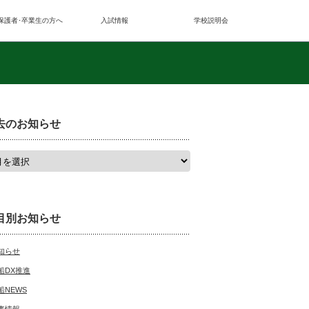
保護者･卒業生の方へ
入試情報
学校説明会
去のお知らせ
目別お知らせ
知らせ
船DX推進
船NEWS