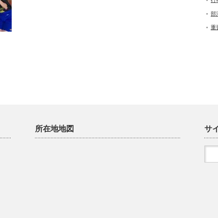
行
部
重
所在地地図
サ