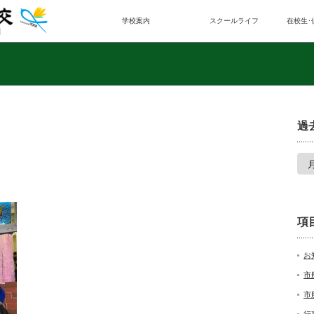
学校案内
スクールライフ
在校生･
過
項
お
市
市