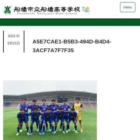
menu
2022 年
A5E7CAE1-B5B3-494D-B4D4-
6月21日
3ACF7A7F7F35