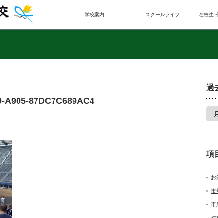
学校案内
スクールライフ
在校生･
過
0-A905-87DC7C689AC4
項
お
市
市