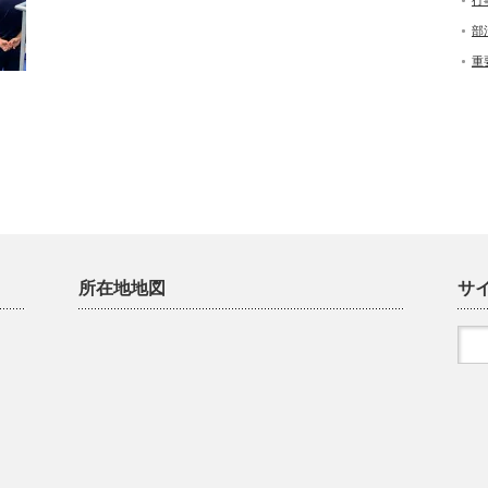
行
部
重
所在地地図
サ