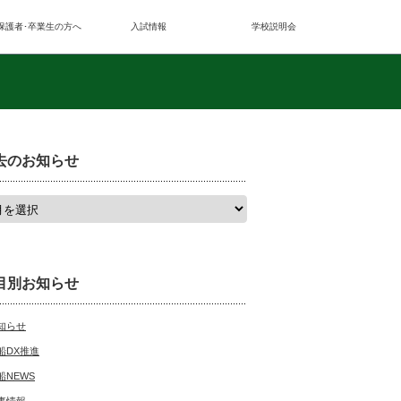
保護者･卒業生の方へ
入試情報
学校説明会
去のお知らせ
目別お知らせ
知らせ
船DX推進
船NEWS