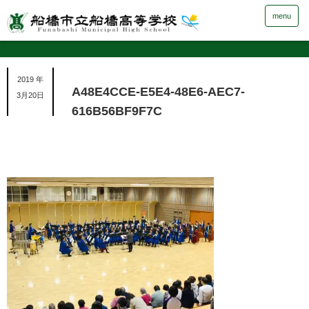
menu
2019 年
A48E4CCE-E5E4-48E6-AEC7-
3月20日
616B56BF9F7C