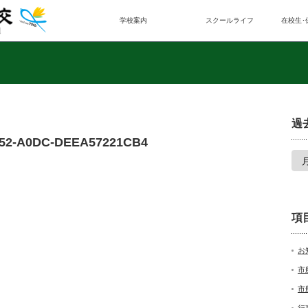
学校案内
スクールライフ
在校生･
過
52-A0DC-DEEA57221CB4
項
お
市
市