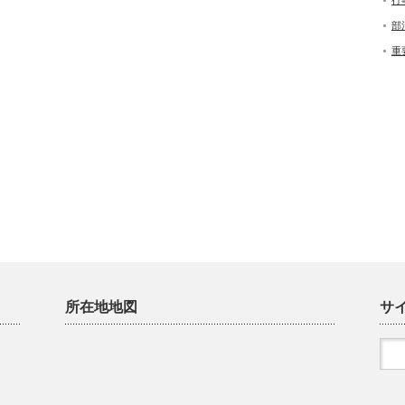
行
部
重
所在地地図
サ