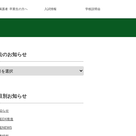
保護者･卒業生の方へ
入試情報
学校説明会
去のお知らせ
目別お知らせ
知らせ
船DX推進
船NEWS