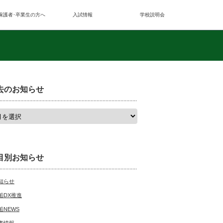
保護者･卒業生の方へ
入試情報
学校説明会
去のお知らせ
目別お知らせ
知らせ
船DX推進
船NEWS