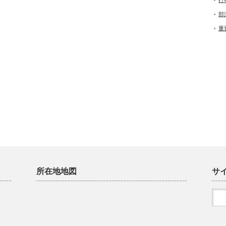
行
部
重
所在地地図
サ