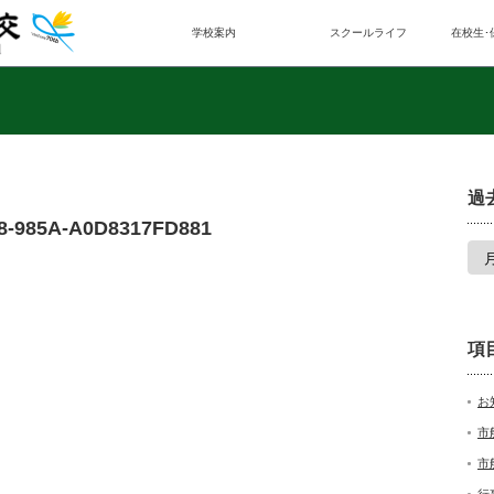
学校案内
スクールライフ
在校生･
過
8-985A-A0D8317FD881
項
お
市
市