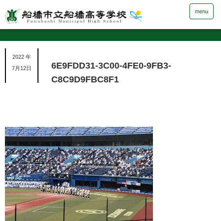
menu
2022 年
6E9FDD31-3C00-4FE0-9FB3-
7月12日
C8C9D9FBC8F1