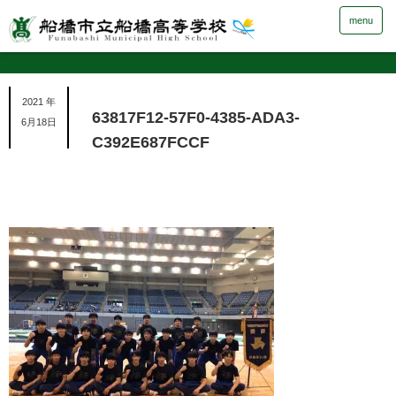
menu
2021 年
63817F12-57F0-4385-ADA3-
6月18日
C392E687FCCF