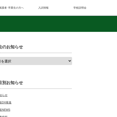
保護者･卒業生の方へ
入試情報
学校説明会
去のお知らせ
目別お知らせ
知らせ
船DX推進
船NEWS