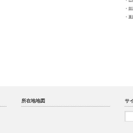
行
部
重
所在地地図
サ