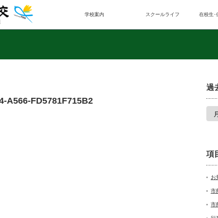
学校案内
スクールライフ
在校生･
過
4-A566-FD5781F715B2
項
お
市
市