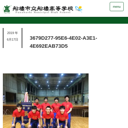
menu
2019 年
3679D277-95E6-4E02-A3E1-
6月17日
4E692EAB73D5