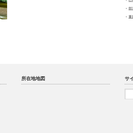
行
部
重
所在地地図
サ