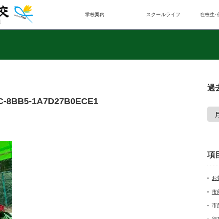
学校案内
スクールライフ
在校生･
過
4C-8BB5-1A7D27B0ECE1
項
お
市
市