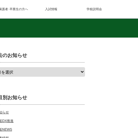
保護者･卒業生の方へ
入試情報
学校説明会
去のお知らせ
目別お知らせ
知らせ
船DX推進
船NEWS