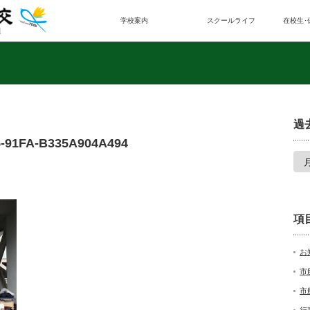
学校案内
スクールライフ
在校生･
過
5-91FA-B335A904A494
項
お
市
市