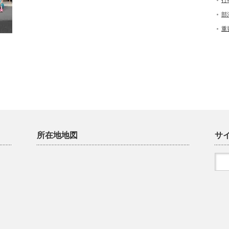
行
部
重
所在地地図
サ