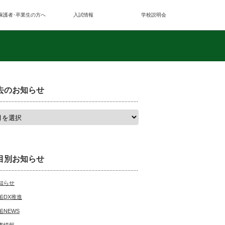
保護者･卒業生の方へ
入試情報
学校説明会
去のお知らせ
目別お知らせ
知らせ
船DX推進
船NEWS