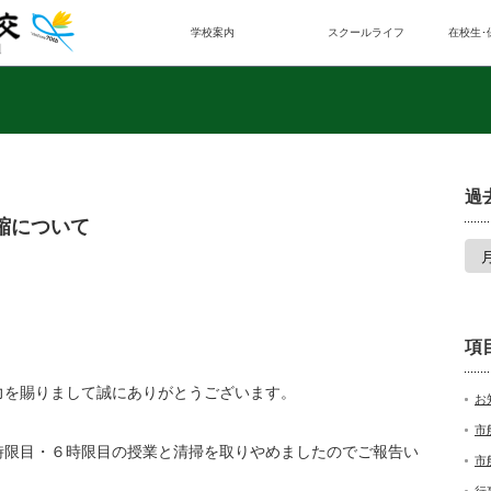
学校案内
スクールライフ
在校生･
過
短縮について
項
力を賜りまして誠にありがとうございます。
お
市
時限目・６時限目の授業と清掃を取りやめましたのでご報告い
市