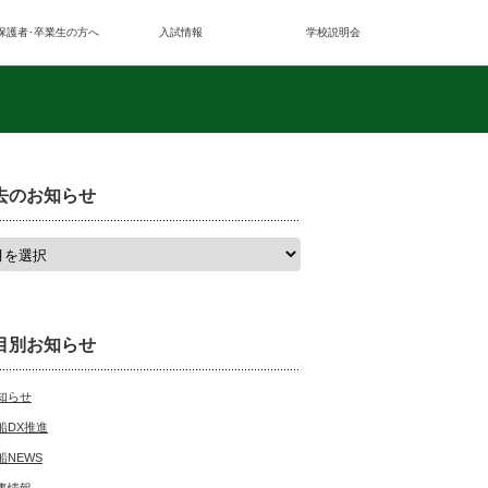
保護者･卒業生の方へ
入試情報
学校説明会
去のお知らせ
目別お知らせ
知らせ
船DX推進
船NEWS