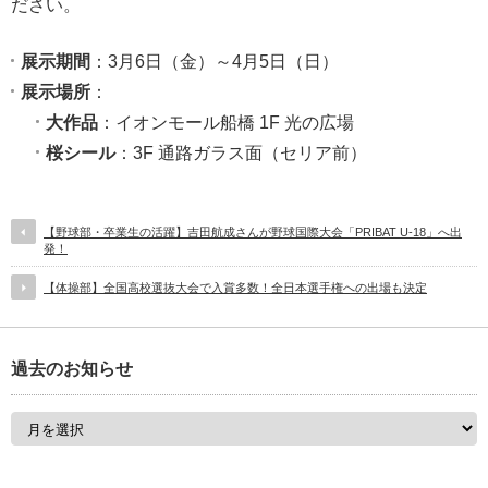
ださい。
展示期間
：3月6日（金）～4月5日（日）
展示場所
：
大作品
：イオンモール船橋 1F 光の広場
桜シール
：3F 通路ガラス面（セリア前）
【野球部・卒業生の活躍】吉田航成さんが野球国際大会「PRIBAT U-18」へ出
発！
【体操部】全国高校選抜大会で入賞多数！全日本選手権への出場も決定
過去のお知らせ