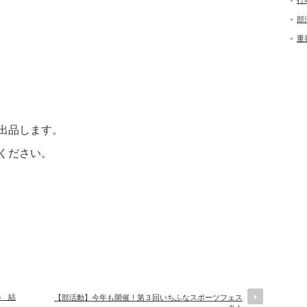
行
部
重
出品します。
ください。
25 結
【部活動】今年も開催！第３回いちふなスポーツフェス