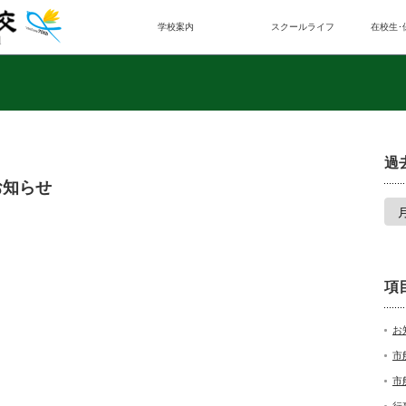
学校案内
スクールライフ
在校生･
過
お知らせ
項
お
市
市