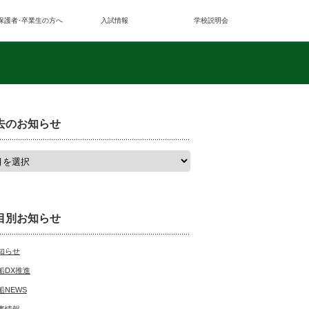
保護者･卒業生の方へ
入試情報
学校説明会
去のお知らせ
目別お知らせ
知らせ
船DX推進
船NEWS