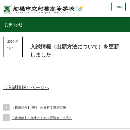
menu
お知らせ
2024 年
入試情報（出願方法について）を更新
1月10日
しました
〈入試情報〉ページへ
【授業紹介】理科 生命科学講座実施
【書道部】１年生が初めて展覧会に出品！