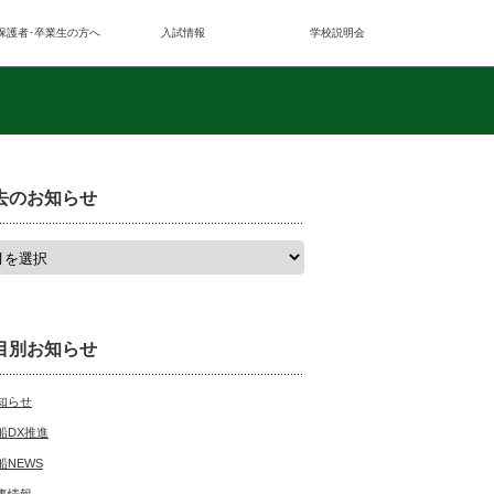
保護者･卒業生の方へ
入試情報
学校説明会
去のお知らせ
目別お知らせ
知らせ
船DX推進
船NEWS