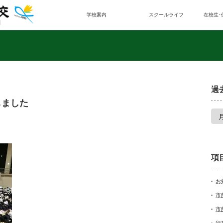
学校案内
スクールライフ
在校生･
過
しました
項
お
市
市