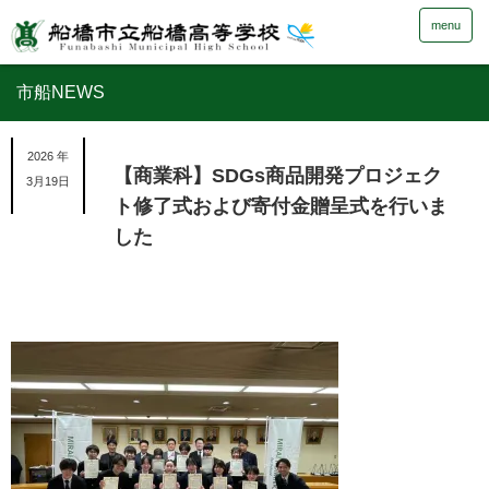
menu
市船NEWS
2026 年
【商業科】SDGs商品開発プロジェク
3月19日
ト修了式および寄付金贈呈式を行いま
した