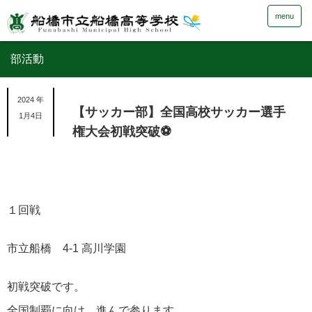
menu
部活動
2024 年
【サッカー部】全国高校サッカー選手
1月4日
権大会初戦突破⚽️
１回戦
市立船橋 4-1 高川学園
初戦突破です。
全国制覇に向け、進んで参ります。