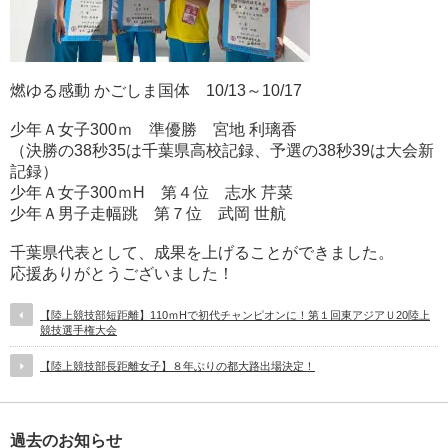
燃ゆる感動 かごしま国体 10/13～10/17
少年Ａ女子300ｍ 準優勝 宮地 利璃香
（決勝の38秒35は千葉県高校記録、予選の38秒39は大会新
記録）
少年Ａ女子300ｍH 第４位 志水 芹菜
少年Ａ男子走幅跳 第７位 武岡 世航
千葉県代表として、成果を上げることができました。
応援ありがとうございました！
【陸上競技部短距離】110ｍHで初代チャンピオンに！第１回東アジアＵ20陸上
競技選手権大会
【陸上競技部長距離女子】８年ぶりの都大路出場決定！
過去のお知らせ