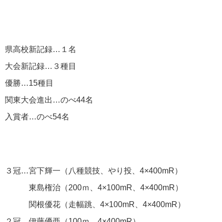
県高校新記録…１名
大会新記録…３種目
優勝…15種目
関東大会進出…のべ44名
入賞者…のべ54名
３冠…宮下輝一（八種競技、やり投、4×400mR）
東島権治（200ｍ、4×100mR、4×400mR）
関根優花（走幅跳、4×100mR、4×400mR）
２冠…伊藤優亜（100ｍ、4×400mR）