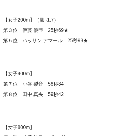
【女子200m】（風 -1.7）
第３位 伊藤 優亜 25秒69★
第５位 ハッサン アマール 25秒98★
【女子400m】
第７位 小谷 梨音 58秒84
第８位 田中 真央 59秒42
【女子800m】