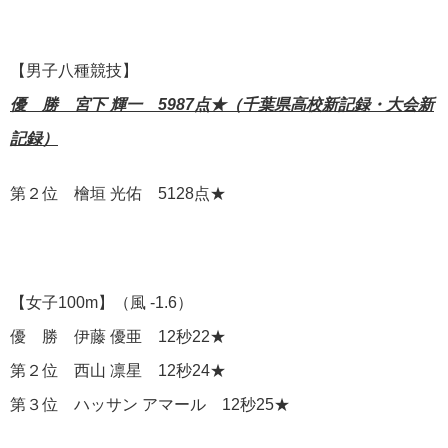
【男子八種競技】
優 勝 宮下 輝一 5987点★（千葉県高校新記録・大会新
記録）
第２位 檜垣 光佑 5128点★
【女子100m】（風 -1.6）
優 勝 伊藤 優亜 12秒22★
第２位 西山 凛星 12秒24★
第３位 ハッサン アマール 12秒25★