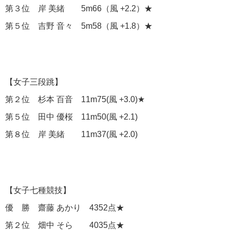
第３位 岸 美緒 5m66（風 +2.2）★
第５位 吉野 音々 5m58（風 +1.8）★
【女子三段跳】
第２位 杉本 百音 11m75(風 +3.0)★
第５位 田中 優桜 11m50(風 +2.1)
第８位 岸 美緒 11m37(風 +2.0)
【女子七種競技】
優 勝 齋藤 あかり 4352点★
第２位 畑中 そら 4035点★