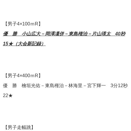
【男子4×100ｍR】
優 勝 小山広大－岡澤凜併－東島権治－片山瑛太 40秒
15★（大会新記録）
【男子4×400ｍR】
優 勝 檜垣光佑－東島権治－林海里－宮下輝一
3分12秒
22★
【男子走幅跳】