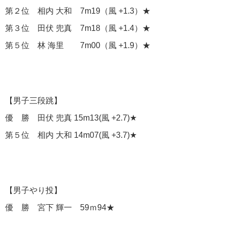
第２位 相内 大和 7m19（風 +1.3）★
第３位 田伏 兜真 7m18（風 +1.4）★
第５位 林 海里 7m00（風 +1.9）★
【男子三段跳】
優 勝 田伏 兜真 15m13(風 +2.7)★
第５位 相内 大和 14m07(風 +3.7)★
【男子やり投】
優 勝 宮下 輝一 59ｍ94★