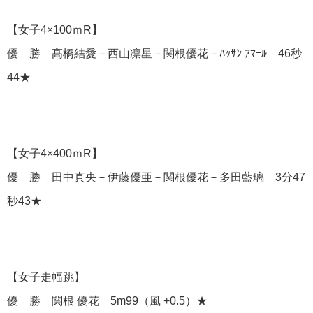
【女子4×100ｍR】
優 勝 髙橋結愛－西山凛星－関根優花－ﾊｯｻﾝ ｱﾏｰﾙ 46秒
44★
【女子4×400ｍR】
優 勝 田中真央－伊藤優亜－関根優花－多田藍璃 3分47
秒43★
【女子走幅跳】
優 勝 関根 優花 5m99（風 +0.5）★