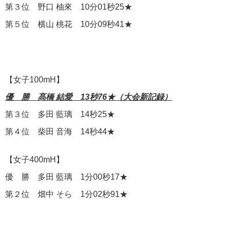
第３位 野口 柚來 10分01秒25★
第５位 横山 桃花 10分09秒41★
【女子100mH】
優 勝 髙橋 結愛 13秒76★（大会新記録）
第３位 多田 藍璃 14秒25★
第４位 柴田 音海 14秒44★
【女子400mH】
優 勝 多田 藍璃 1分00秒17★
第２位 畑中 そら 1分02秒91★