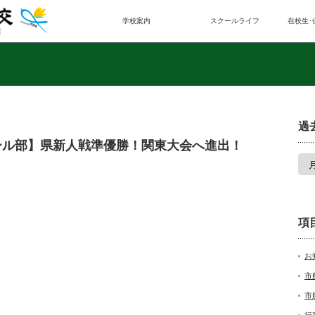
学校案内
スクールライフ
在校生･
過
ール部】県新人戦準優勝！関東大会へ進出！
項
お
市
市