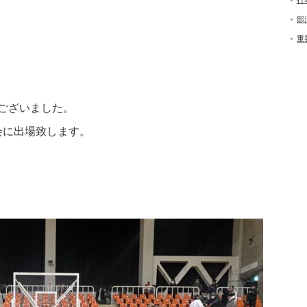
行
部
重
ございました。
会に出場致します。