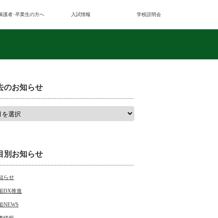
保護者･卒業生の方へ
入試情報
学校説明会
去のお知らせ
目別お知らせ
知らせ
船DX推進
船NEWS