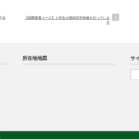
７位
【国際教養コース】１年生が国内語学研修を行っていま
す
所在地地図
サ
.