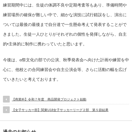
練習期間中には、生徒の体調不良や定期考査等もあり、準備時間や
練習場所の確保が難しい中で、細かな演技に試行錯誤をし、演出に
ついては最後の最後まで自分達で一生懸命考えて発表することがで
きました。生徒一人ひとりがそれぞれの個性を発揮しながら、自主
的•主体的に制作に携わっていたと思います。
今後は、α祭文化の部での公演、秋季発表会へ向けた計画や練習を中
心に、他校との合同練習会や自主公演会等、さらに活動の幅を広げ
ていきたいと考えております。
【商業科】令和７年度 商品開発プロジェクト始動
【女子サッカー部】関東U18女子サッカーリーグ２部 第５節結果
過去のお知らせ