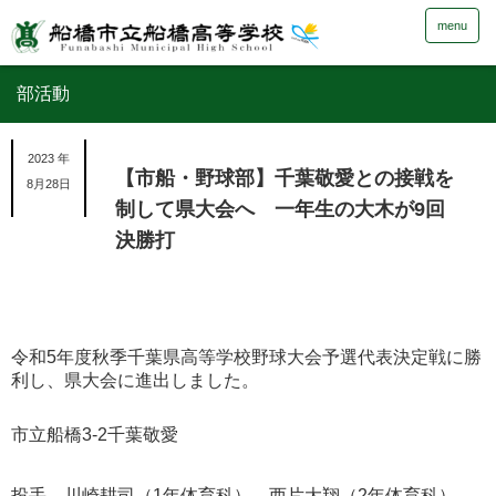
menu
部活動
2023 年
【市船・野球部】千葉敬愛との接戦を
8月28日
制して県大会へ 一年生の大木が9回
決勝打
令和5年度秋季千葉県高等学校野球大会予選代表決定戦に勝
利し、県大会に進出しました。
市立船橋3-2千葉敬愛
投手 川崎耕司（1年体育科）→西片大翔（2年体育科）→