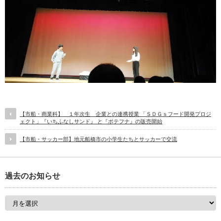
【市船・商業科】 １年次生 企業との連携授業 「ＳＤＧｓフード開発プロジ
ェクト」『いちふなしサンド』 と『ポテフナ』の販売開始
【市船・サッカー部】地元船橋市の小学生たちとサッカーで交流
過去のお知らせ