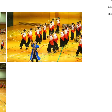
行
部
重