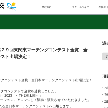
学校案内
スクールライフ
在校生･
過
第２９回東関東マーチングコンテスト金賞 全
テスト出場決定！
項
ングコンテスト金賞 全日本マーチングコンテスト出場決定！
お
チングコンテストで金賞を受賞しました。
市
irit 2023 ～THE桃太郎～」
グバージョンにアレンジして演奏・演技させていただきました。
市
される全日本マーチングコンテストへ出場します。