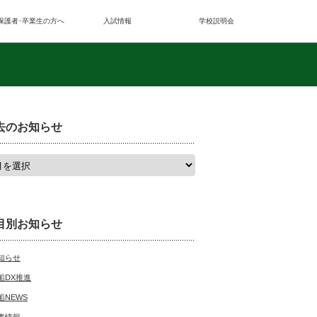
保護者･卒業生の方へ
入試情報
学校説明会
去のお知らせ
目別お知らせ
知らせ
船DX推進
船NEWS