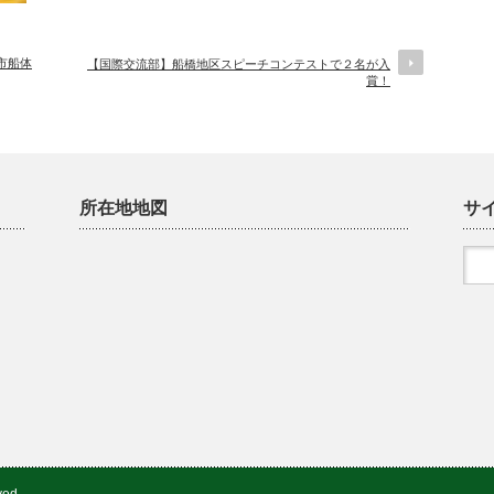
市船体
【国際交流部】船橋地区スピーチコンテストで２名が入
賞！
所在地地図
サ