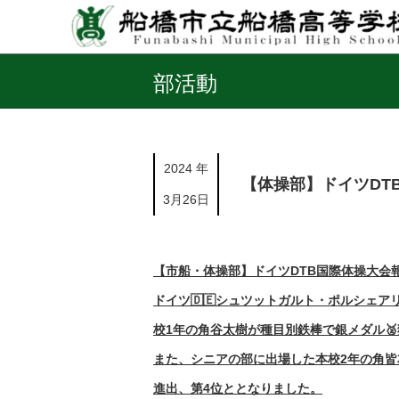
部活動
2024 年
【体操部】ドイツDT
3月26日
【市船・体操部】ドイツDTB国際体操大会
ドイツ🇩🇪シュツットガルト・ポルシェ
校1年の角谷太樹が種目別鉄棒で銀メダル🥈獲
また、シニアの部に出場した本校2年の角
進出、第4位ととなりました。