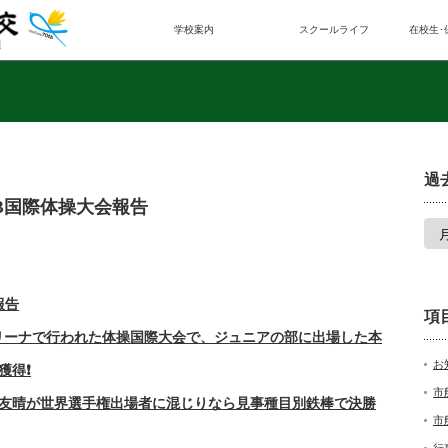
学校案内
スクールライフ
在校生･
過
B国際体操大会報告
報告
項
アリーナで行われた体操国際大会で、ジュニアの部に出場した本
お
得❗️
市
皆友晴が世界選手権出場者に混じりなら見事種目別鉄棒で決勝
市