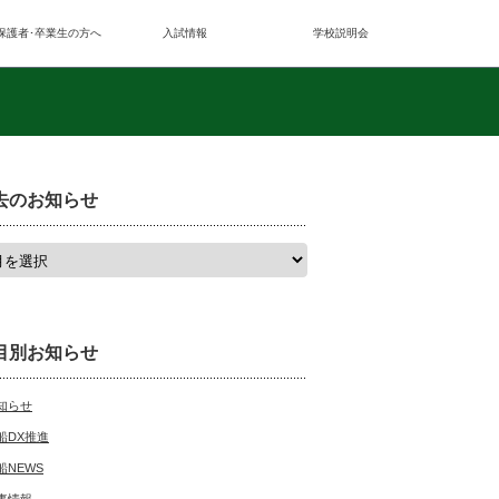
保護者･卒業生の方へ
入試情報
学校説明会
去のお知らせ
目別お知らせ
知らせ
船DX推進
船NEWS