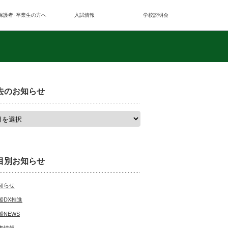
保護者･卒業生の方へ
入試情報
学校説明会
去のお知らせ
目別お知らせ
知らせ
船DX推進
船NEWS