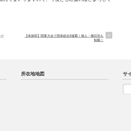
ラー
【体操部】関東大会で団体総合8連覇！個人・種目別も
制覇！
所在地地図
サ