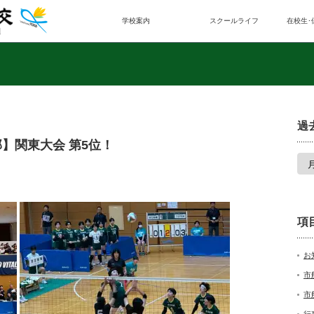
学校案内
スクールライフ
在校生･
過
】関東大会 第5位！
項
お
市
市