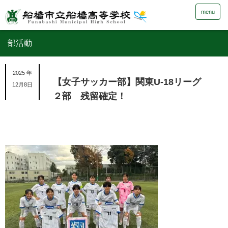
menu
部活動
2025 年
【女子サッカー部】関東U-18リーグ
12月8日
２部 残留確定！