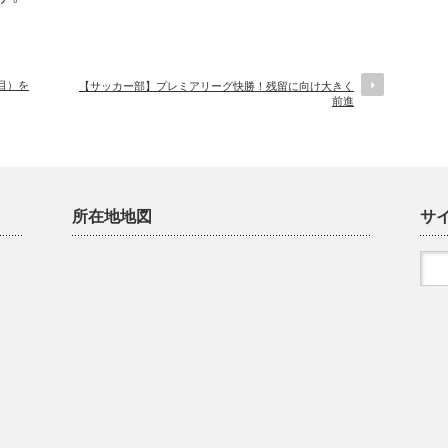
目）を
【サッカー部】プレミアリーグ快勝！残留に向け大きく
前進
所在地地図
サ