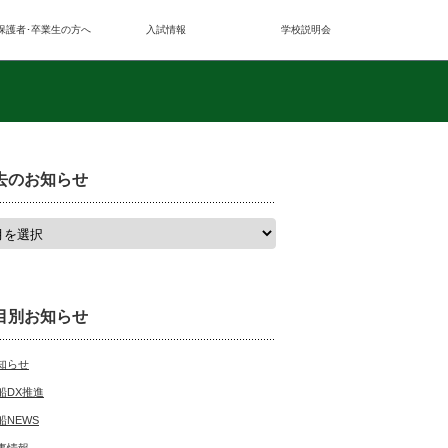
保護者･卒業生の方へ
入試情報
学校説明会
去のお知らせ
目別お知らせ
知らせ
船DX推進
船NEWS