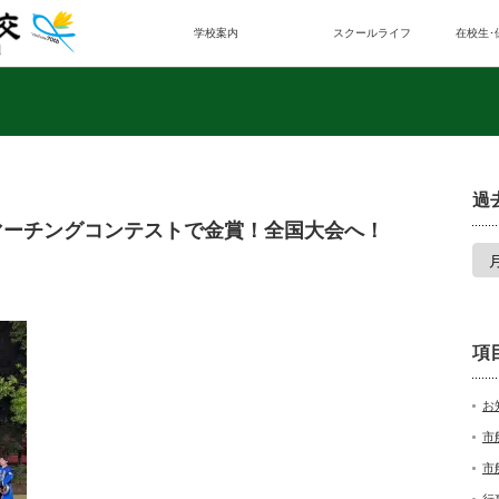
学校案内
スクールライフ
在校生･
過
マーチングコンテストで金賞！全国大会へ！
項
お
市
市