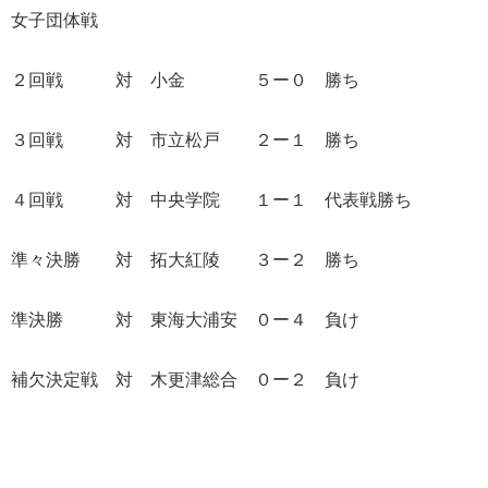
女子団体戦
２回戦 対 小金 ５ー０ 勝ち
３回戦 対 市立松戸 ２ー１ 勝ち
４回戦 対 中央学院 １ー１ 代表戦勝ち
準々決勝 対 拓大紅陵 ３ー２ 勝ち
準決勝 対 東海大浦安 ０ー４ 負け
補欠決定戦 対 木更津総合 ０ー２ 負け