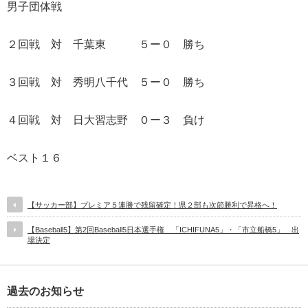
男子団体戦
２回戦 対 千葉東 ５ー０ 勝ち
３回戦 対 秀明八千代 ５ー０ 勝ち
４回戦 対 日大習志野 ０ー３ 負け
ベスト１６
【サッカー部】プレミア５連勝で残留確定！県２部も次節勝利で昇格へ！
【Baseball5】第2回Baseball5日本選手権 「ICHIFUNA5」・「市立船橋5」 出
場決定
過去のお知らせ